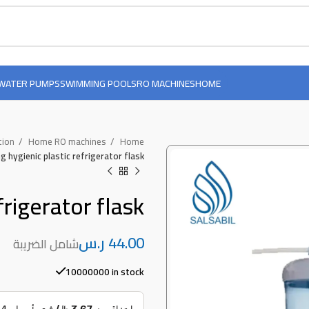
WATER PUMPS
SWIMMING POOLS
RO MACHINES
HOME
tion
Home RO machines
Home
ing hygienic plastic refrigerator flask
frigerator flask
ر.س
10000000 in stock