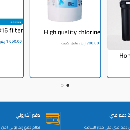
16 filter
High quality chlorine
5 internal
powder for swimming
artridges
pools 45 kg Indian
ر.س
ر.س
READ MORE
Hom
S
ني
دفع أكتروني
 دعم فني على مدار الساعة
نظام دفع إلكتروني آمن