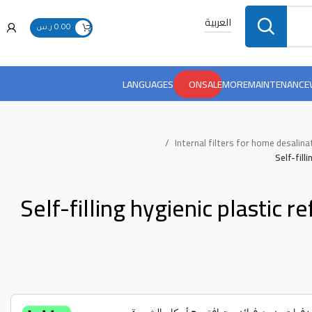
العربية
0.00
ر.س
LANGUAGES
ONSALE
MORE
MAINTENANCE
Internal filters for home desalina
Self-fill
Self-filling hygienic plastic re