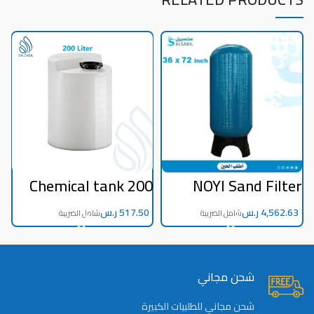
r
Chemical tank 200
NOYI Sand Filter
e
liters – Egyptian
36*72
-
industry
ر.س
ر.س
n
n
s
شحن مجاني
شحن مجاني للطلبيات الكبيرة