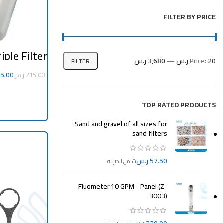
FILTER BY PRICE
iple Filter
– 3-Stage
20 ر.س
Price:
—
3,680 ر.س
FILTER
ation Unit
5.00
215.00
ر.س
CART
TOP RATED PRODUCTS
Sand and gravel of all sizes for
sand filters
ر.س
Fluometer 10 GPM - Panel (Z-
3003)