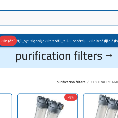
حلية منزلية
حمامات سباحة
خدمات الصيانة
مضخات مياه
مواد كيميائية
تخفيضات
purification filters
purification filters
CENTRAL RO MA
-8%