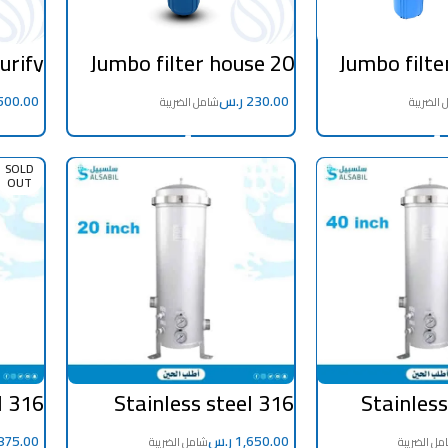
urify
Jumbo filter house 20
Jumbo filte
tages
inch (inch) 1 single
inch (in
aiwan
stage from Italian
stage for
ر.س
Atlas for tanks and
ADD TO CART
ADD TO 
public line
SOLD
OUT
l 316
Stainless steel 316
Stainless
ch * 5
filter size 20 inch * 5
Filter 
idges
internal cartridges
Internal 
ر.س