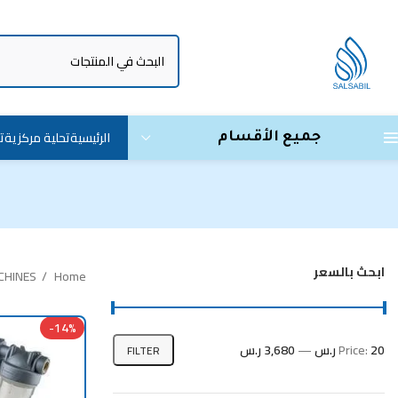
الرئيسية
تحلية مركزية
ت
جميع الأقسام
ابحث بالسعر
CHINES
Home
-14%
20 ر.س
Price:
—
3,680 ر.س
FILTER