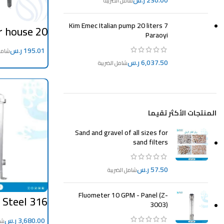
ر.س
Kim Emec Italian pump 20 liters 7
r house 20
Paraoyi
ch) 1 single
 tanks and
ر.س
public line
ر.س
CART
المنتجات الأكثر تقيما
Sand and gravel of all sizes for
sand filters
ر.س
Fluometer 10 GPM - Panel (Z-
 Steel 316
3003)
40 Inch * 5
Cartridges
ر.س