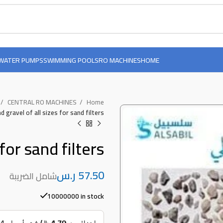
WATER PUMPS
SWIMMING POOLS
RO MACHINES
HOME
CENTRAL RO MACHINES
Home
d gravel of all sizes for sand filters
for sand filters
ر.س
10000000 in stock