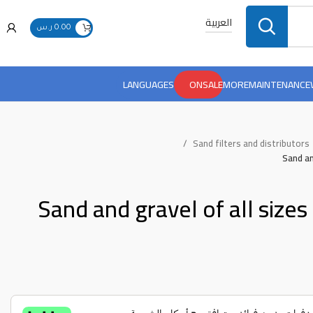
العربية
0.00
ر.س
LANGUAGES
ONSALE
MORE
MAINTENANCE
Sand filters and distributors
Sand an
Sand and gravel of all sizes 