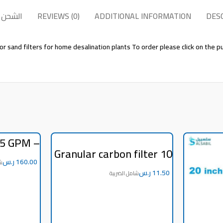
DES
ADDITIONAL INFORMATION
REVIEWS (0)
الشحن 
 for sand filters for home desalination plants To order please click on the
 5 GPM –
(Z-3002)
Granular carbon filter 10
inch for the second stage
ر.س
of the home desalination
ر.س
machine and filter
ADD TO CART
machines