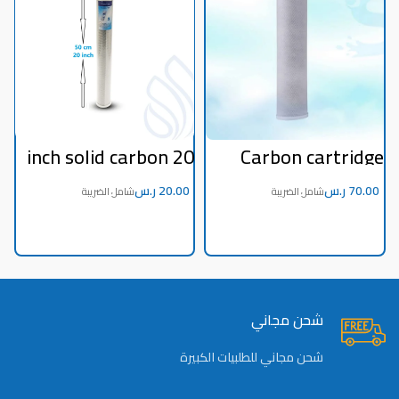
6
20 inch solid carbon
Carbon cartridge
5
filter
jumbo filter 20 inch
s
to purify tanks
ر.س
ر.س
شحن مجاني
شحن مجاني للطلبيات الكبيرة