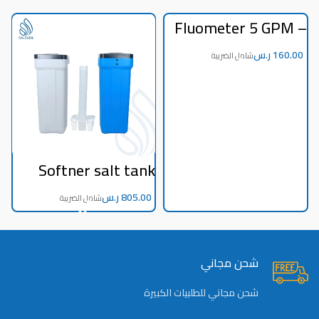
Fluometer 5 GPM –
Panel (Z-3002)
ر.س
e
Softner salt tank
h
130 liters with
s
accessories
ر.س
شحن مجاني
شحن مجاني للطلبيات الكبيرة