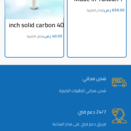
stage desalination
machine
ر.س
40 inch solid carbon
filter
ر.س
–
r
s
)
شحن مجاني
شحن مجاني للطلبيات الكبيرة
24/7 دعم فني
فريق دعم فني على مدار الساعة