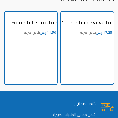
k
Foam filter cotton
10mm feed valve for
4
size 20 inch 5 micron
home purifier
Taiwan
machine
ر.س
ر.س
شحن مجاني
شحن مجاني للطلبيات الكبيرة