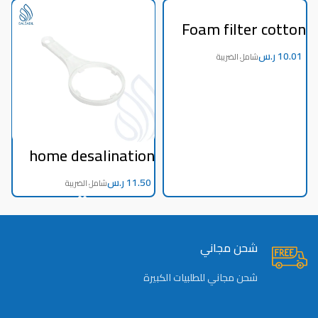
n
Foam filter cotton
7
size 20 inches 5
i
microns Chinese 5
ر.س
microns
home desalination
machine key
ر.س
شحن مجاني
شحن مجاني للطلبيات الكبيرة