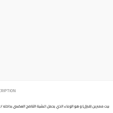
CRIPTION
بيت ممبرين (فيزل) و هو الوعاء الذي يحمل اغشية التناضح العكسي بداخله /عدد الممبرينات المتاحه: 4 /قطر ا