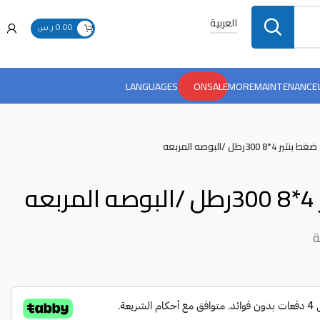
العربية
0.00
ر.س
LANGUAGES
ONSALE
MORE
MAINTENANCE
ر 4*8 300رطل /البوصه المربعه
ه