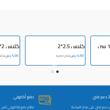
قسام 1/4*1/4*1/4 سن
كلبس 2.5*2
كلبس 2*2
ر.س
ر.س
ADD TO CART
ني
دفع أكتروني
 دعم فني على مدار الساعة
نظام دفع إلكتروني آمن