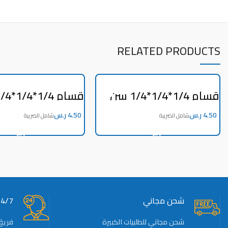
RELATED PRODUCTS
قسام 1/4*1/4*1/4 سن
طرف
وسط
ر.س
ر.س
ADD TO CART
ADD TO CART
شحن مجاني
24/7 دعم ف
شحن مجاني للطلبيات الكبيرة
فريق