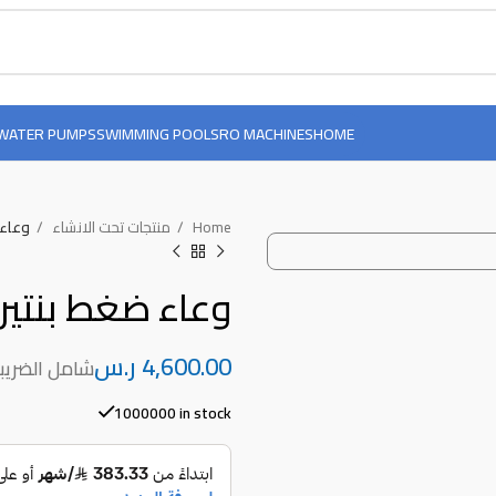
WATER PUMPS
SWIMMING POOLS
RO MACHINES
HOME
Home
منتجات تحت الانشاء
وعاء ضغط بنتي
وعاء ضغط بنتير 4*8 300رطل /البوصه المربع
ر.س
1000000 in stock