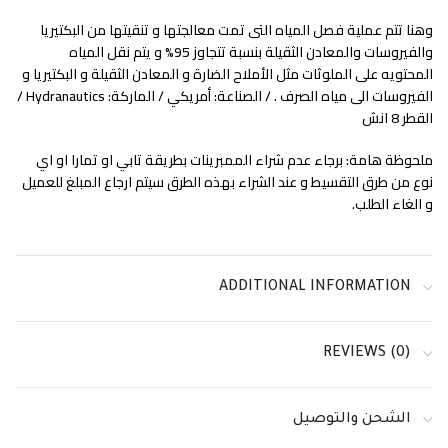
وهنا تتم عملية فصل المياه التى تمت معالجتها و تنقيتها من البكتيريا
والفيروسات والمعادن الثقيلة بنسبة تتجاوز 95% و يتم نقل المياه
المحتويه على الملوثات مثل الأملاح الضارة و المعادن الثقيلة و البكتيريا و
الفيروسات الى مياه الصرف . / الصناعة: أمريكي / الماركة: Hydranautics /
القطر 8 انش
ملحوظة هامة: برجاء عدم شراء الممبرينات بطريقة تابي او تمارا او اي
نوع من طرق التقسيط و عند الشراء بهذه الطرق سيتم ارجاع المبلغ للعميل
و الغاء الطلب.
ADDITIONAL INFORMATION
REVIEWS (0)
الشحن والتوصيل