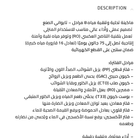
DESCRIPTION
ماكينة تحلية وتنقية مياه 8 مراحل – تايواني الصنع
تصميم عملي وأداء عالي مناسب للاستخدام المنزلي
تعمل بتقنية التناضح العكسي (RO) وتوفر مياه نقية وآمنة
إنتاجية تصل إلى 75 جالون يوميًا
(تعادل 16 قارورة مياه كبيرة)
ضمان سنتين على القطع الكهربائية
مراحل الفلترة:
–
فلتر قطني (PP):
يزيل الشوائب، الصدأ، اللون، والأتربة
– كربون حبيبي (GAC):
يحسن الطعم ويزيل الروائح
– كربون صلب (CTO):
يزيل الكلور وبقايا الشوائب
– ممبرين (RO):
يعزل الأملاح والمعادن الثقيلة
– بوست كربون (T33):
يحسّن طعم المياه ويزيل الكلور المتبقي
– فلتر معادن:
يعيد توازن المعادن ويزيل الضارة منها
– فلتر قلوي:
يعادل الحموضة ويرفع القيمة الصحية للماء
– فلتر الأكسجين:
يرفع نسبة الأكسجين في الماء ويُحسن من نضارته
وطعمه
– أداء موثوق وتنقية دقيقة