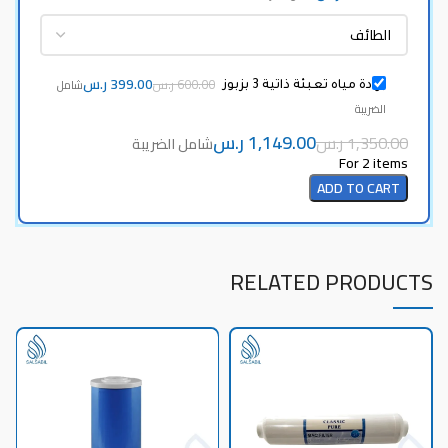
ر.س
ر.س
برادة مياه تعبئة ذاتية 3 بزبوز
ر.س
ر.س
For 2 items
ADD TO CART
RELATED PRODUCTS