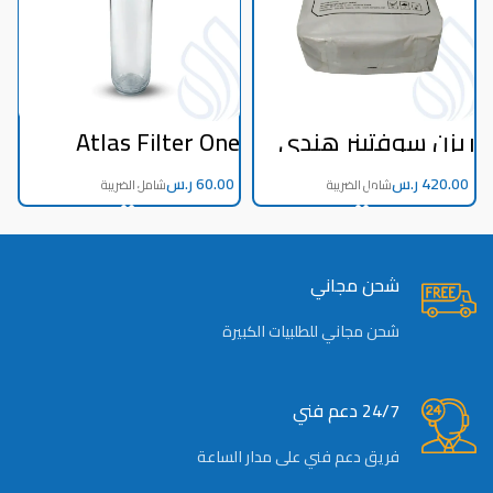
ريزن سوفتينر هندي
Atlas Filter One
ج
25ك
Stage MADE IN
ITALY
ر.س
ر.س
أ
شحن مجاني
شحن مجاني للطلبيات الكبيرة
24/7 دعم فني
فريق دعم فني على مدار الساعة