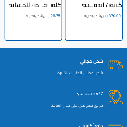
كربون اندونيسي
كلور اقراص للمسابح
س
– 1كجم
ر.س
ر.س
شحن مجاني
شحن مجاني للطلبيات الكبيرة
24/7 دعم فني
فريق دعم فني على مدار الساعة
دفع أكتروني