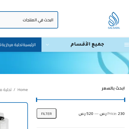
الرئيسية
تحلية مركزية
ت
جميع الأقسام
ابحث بالسعر
Home
تحلية م
230 ر.س
Price:
—
520 ر.س
FILTER