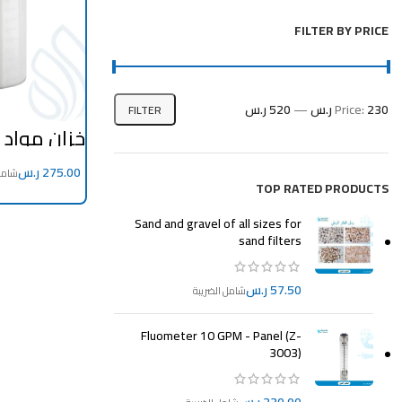
FILTER BY PRICE
230 ر.س
Price:
—
520 ر.س
FILTER
لتر – صناع
ر.س
TOP RATED PRODUCTS
CART
Sand and gravel of all sizes for
sand filters
ر.س
Fluometer 10 GPM - Panel (Z-
3003)