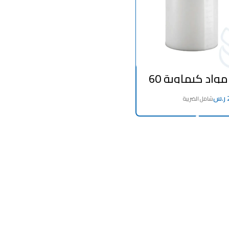
خزان مواد كيماوية 60
 صناعة مصرية
ر.س
ADD TO CART